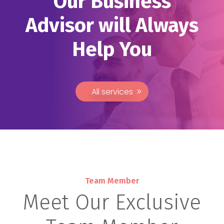
Our Business
Advisor will Always
Help You
All services
Team Member
Meet Our Exclusive