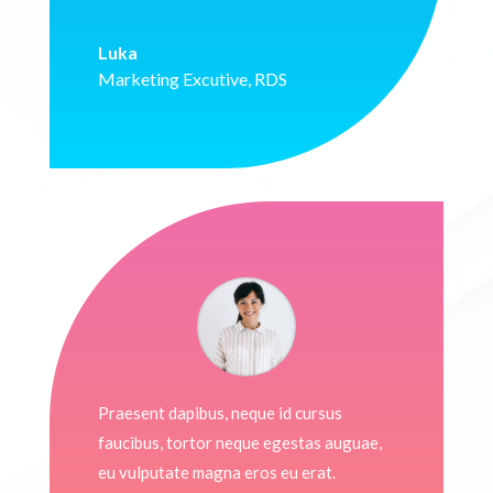
Luka
Marketing Excutive
,
RDS
Praesent dapibus, neque id cursus
faucibus, tortor neque egestas auguae,
eu vulputate magna eros eu erat.