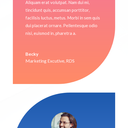
Aliquam erat volutpat. Nam dui mi,
tincidunt quis, accumsan porttitor,
facilisis luctus, metus. Morbi in sem quis
dui placerat ornare. Pellentesque odio
nisi, euismod in, pharetra a.
Becky
Marketing Excutive
,
RDS